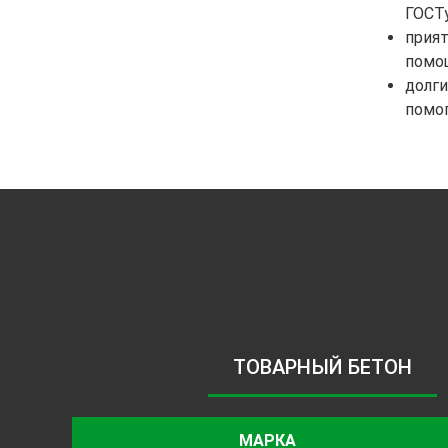
ГОСТу
прият
помо
долги
помо
ТОВАРНЫЙ БЕТОН
МАРКА