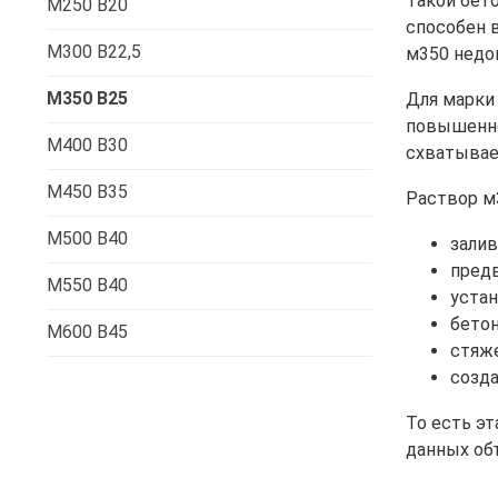
Такой бето
М250 В20
способен 
М300 В22,5
м350 недо
М350 В25
Для марки 
повышенно
М400 В30
схватыва
М450 В35
Раствор м
М500 В40
залив
предв
М550 В40
устан
бетон
М600 В45
стяже
созда
То есть э
данных об