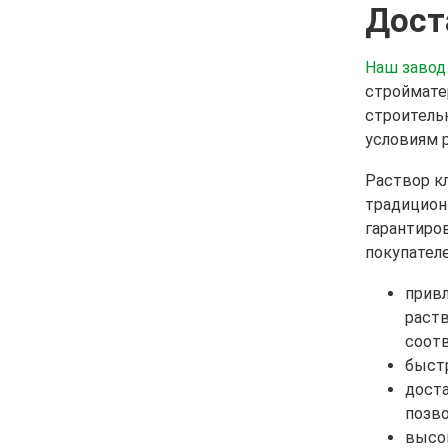
Дост
Наш завод
строймате
строитель
условиям 
Раствор к
традиционн
гарантиро
покупател
прив
раств
соот
быстр
доста
позво
высок