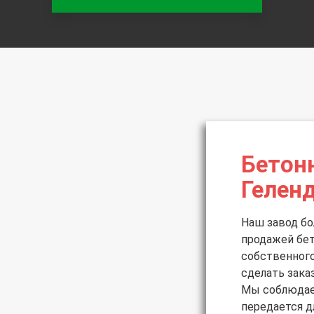
Бетон
Гелен
Наш завод бо
продажей бе
собственного
сделать зака
Мы соблюдаем
передается д