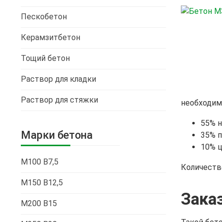
Пескобетон
Керамзитбетон
Тощий бетон
Раствор для кладки
Раствор для стяжки
необходим
55% н
Марки бетона
35% п
10% ц
М100 В7,5
Количеств
М150 В12,5
Зака
М200 В15