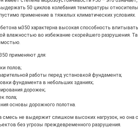
н имеет степень морозоустойчивости F50 – это означает,
выдержать 50 циклов колебания температуры относительно
пустимо применение в тяжелых климатических условиях.
бетона м350 характерна высокая способность впитывать в
й влажностью во избежание скорейшего разрушения. Та
емостью.
350 применяют для:
ки полов;
арительной работы перед установкой фундамента;
овки фундамента в небольших зданиях;
ирования дорожек;
к пола;
ния основы дорожного полотна.
та смесь не выдержит слишком высоких нагрузок, но она
ъектов без угрозы преждевременного разрушения.