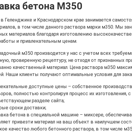
авка бетона М350
в Геленджике и Краснодарском крае занимается самост
риалов, в том числе данного раствора марки м350. Мы 
ных материалов благодаря изготовлению высококачестве
работы и привлекательным ценам.
ладочный м350 производится у нас с учетом всех требуе
ую, проверенную рецептуру, не отходя от признанных пра
ванно качественный материал. Цена раствора м350 макси
ей. Наши клиенты получают оптимальные условия для зака
лекательные доступные цены – собственное производств
оров, полностью контролируя процесс их изготовления, 
ветствующем разделе сайта;
ые сроки доставки;
вка бетона в специальной машине – миксере, обеспечив
ляет привезти материал на ваш объект в наилучшем состо
ое качество любого бетонного раствора, в том числе м3