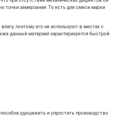
 что при отсутствии механических дефектов он
 точки замерзания. То есть для смеси марки
лагу, поэтому его не используют в местах с
кже данный материал характеризуется быстрой
 способна удешевить и упростить производство