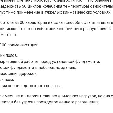
н имеет степень морозоустойчивости F50 – это означает,
выдержать 50 циклов колебания температуры относительно
пустимо применение в тяжелых климатических условиях.
бетона м300 характерна высокая способность впитывать в
й влажностью во избежание скорейшего разрушения. Та
емостью.
300 применяют для:
ки полов;
арительной работы перед установкой фундамента;
овки фундамента в небольших зданиях;
ирования дорожек;
к пола;
ния основы дорожного полотна.
та смесь не выдержит слишком высоких нагрузок, но она
ъектов без угрозы преждевременного разрушения.