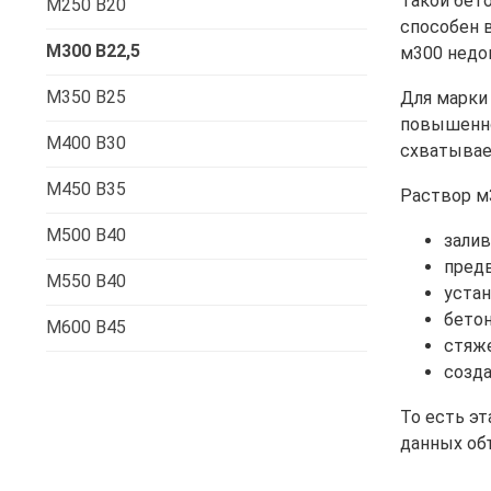
Такой бето
М250 В20
способен 
М300 В22,5
м300 недо
М350 В25
Для марки 
повышенно
М400 В30
схватыва
М450 В35
Раствор м
М500 В40
залив
предв
М550 В40
устан
бетон
М600 В45
стяже
созда
То есть э
данных об