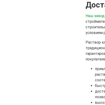
Дост
Наш завод
строймате
строитель
условиям 
Раствор к
традиционн
гарантиро
покупател
прив
раств
соот
быстр
доста
позво
высок