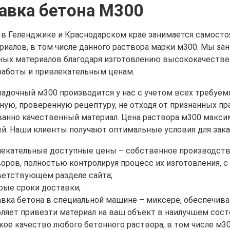
авка бетона М300
в Геленджике и Краснодарском крае занимается самост
риалов, в том числе данного раствора марки м300. Мы 
ных материалов благодаря изготовлению высококачестве
работы и привлекательным ценам.
ладочный м300 производится у нас с учетом всех требуе
ую, проверенную рецептуру, не отходя от признанных пра
ванно качественный материал. Цена раствора м300 макси
ей. Наши клиенты получают оптимальные условия для зака
лекательные доступные цены – собственное производств
оров, полностью контролируя процесс их изготовления, 
ветствующем разделе сайта;
ые сроки доставки;
вка бетона в специальной машине – миксере, обеспечив
ляет привезти материал на ваш объект в наилучшем состо
ое качество любого бетонного раствора, в том числе м3