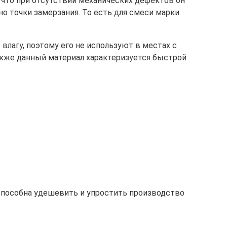
 что при отсутствии механических дефектов он
 точки замерзания. То есть для смеси марки
лагу, поэтому его не используют в местах с
кже данный материал характеризуется быстрой
 способна удешевить и упростить производство