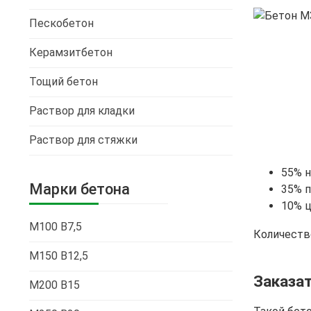
Пескобетон
Керамзитбетон
Тощий бетон
Раствор для кладки
Раствор для стяжки
55% н
Марки бетона
35% п
10% ц
М100 В7,5
Количеств
М150 В12,5
Заказа
М200 В15